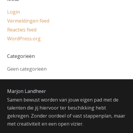
Login
Vermeldingen feed
Reacties feed
WordPress.org
Categorieën
Geen categorieën
Marjon Landheer
Samen bewust worden van jouw eigen pad met de
talenten die jij hiervoor ter beschikking hebt
gekregen. Zonder oordeel of vast stappenplan, maar
met creativiteit en een open vizier.