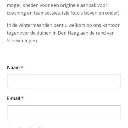
mogelijkheden voor een originele aanpak voor
coaching en teamsessies. (zie foto’s boven en onder)
In de wintermaanden bent u welkom op ons kantoor
tegenover de duinen in Den Haag aan de rand van
Scheveningen
E
Naam
*
-
m
a
i
l
E
E-mail
*
-
m
a
i
l